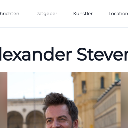
hrichten
Ratgeber
Künstler
Locatio
lexander Steve