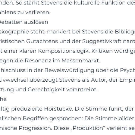
den. So stärkt Stevens die kulturelle Funktion de
hlens zu verlieren.
 Debatten auslösen
ographie steht, markiert bei Stevens die Bibliogr
ristischen Gutachtens und der Suggestivkraft narra
t einer klaren Kompositionslogik. Kritiken würd
elegen die Resonanz im Massenmarkt.
hlschluss in der Beweiswürdigung über die Psych
vwechsel überzeugt Stevens als Autor, der Empir
rtung und Gerechtigkeit vorantreibt.
che
ältig produzierte Hörstücke. Die Stimme führt, d
alischen Begriffen gesprochen: Die Stimme bildet 
onische Progression. Diese „Produktion“ verleih