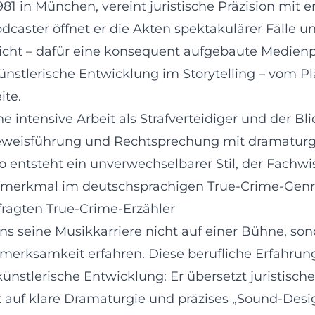
81 in München, vereint juristische Präzision mit e
odcaster öffnet er die Akten spektakulärer Fälle
 nicht – dafür eine konsequent aufgebaute Medien
ünstlerische Entwicklung im Storytelling – vom P
ite.
ne intensive Arbeit als Strafverteidiger und der Bl
 Beweisführung und Rechtsprechung mit dramaturg
entsteht ein unverwechselbarer Stil, der Fachwis
ngsmerkmal im deutschsprachigen True-Crime-Genr
ragten True-Crime-Erzähler
seine Musikkarriere nicht auf einer Bühne, sonde
fmerksamkeit erfahren. Diese berufliche Erfahru
nstlerische Entwicklung: Er übersetzt juristische
auf klare Dramaturgie und präzises „Sound-Desi