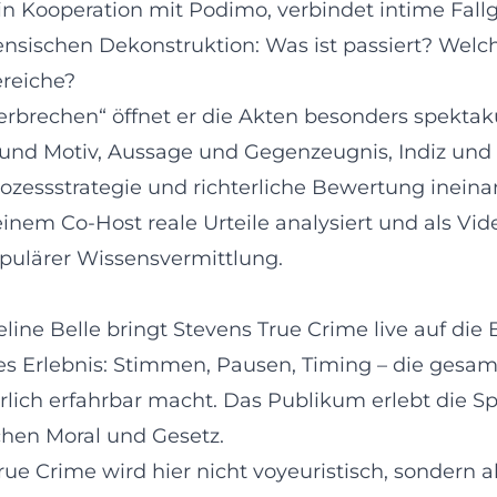
t in Kooperation mit Podimo, verbindet intime Fal
rensischen Dekonstruktion: Was ist passiert? Wel
ereiche?
Verbrechen“ öffnet er die Akten besonders spektak
 und Motiv, Aussage und Gegenzeugnis, Indiz und 
 Prozessstrategie und richterliche Bewertung inein
inem Co-Host reale Urteile analysiert und als Vide
pulärer Wissensvermittlung.
e Belle bringt Stevens True Crime live auf die B
es Erlebnis: Stimmen, Pausen, Timing – die gesam
erlich erfahrbar macht. Das Publikum erlebt die 
hen Moral und Gesetz.
ue Crime wird hier nicht voyeuristisch, sondern als