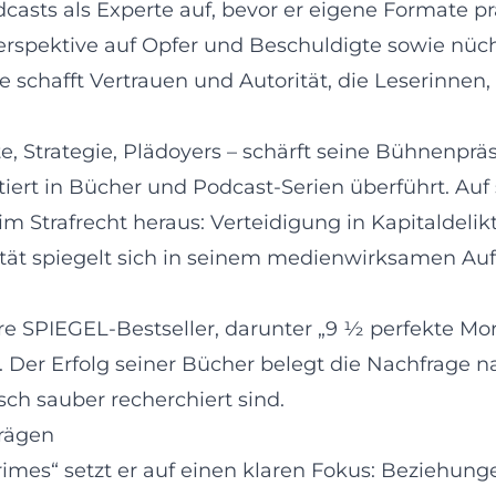
dcasts als Experte auf, bevor er eigene Formate 
erspektive auf Opfer und Beschuldigte sowie nüc
se schafft Vertrauen und Autorität, die Leserinnen
e, Strategie, Plädoyers – schärft seine Bühnenpräs
tiert in Bücher und Podcast-Serien überführt. Auf 
im Strafrecht heraus: Verteidigung in Kapitaldelikt
ät spiegelt sich in seinem medienwirksamen Auftr
ere SPIEGEL-Bestseller, darunter „9 ½ perfekte Mo
Der Erfolg seiner Bücher belegt die Nachfrage na
tisch sauber recherchiert sind.
prägen
Crimes“ setzt er auf einen klaren Fokus: Beziehun