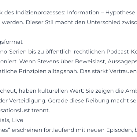
 des Indizienprozesses: Information – Hypothese –
 werden. Dieser Stil macht den Unterschied zwis
gsformat
-Serien bis zu öffentlich-rechtlichen Podcast-Koo
oniert. Wenn Stevens über Beweislast, Aussagepsy
tliche Prinzipien alltagsnah. Das stärkt Vertraue
cheut, haben kulturellen Wert: Sie zeigen die Ambi
er Verteidigung. Gerade diese Reibung macht sein
ationslust trennt.
als, Live
imes“ erscheinen fortlaufend mit neuen Episoden; 