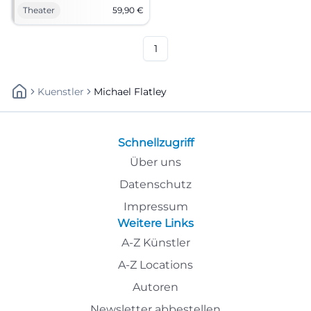
und ein Bühnenerlebnis voller
Theater
59,90
€
Energie. Ein Abend, der
Rhythmus, Storytelling und
Theateratmosphäre zu
unvergesslichen Bildern
1
verschmilzt.
Kuenstler
Michael Flatley
Schnellzugriff
Über uns
Datenschutz
Impressum
Weitere Links
A-Z Künstler
A-Z Locations
Autoren
Newsletter abbestellen