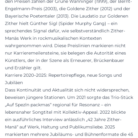
den Preisen zählen der Grüne Wanninger (1999), der Bernt-
Engelmann-Preis (2003), die Goldene Zither (2012) und der
Bayerische Poetentaler (2013). Die Laudatio zur Goldenen
Zither hielt Günther Sigl (Spider Murphy Gang) – ein
sprechendes Signal dafür, wie selbstverständlich Zither-
Manäs Werk in rockmusikalischen Kontexten
wahrgenommen wird. Diese Preislinien markieren nicht
nur Karrieremeilensteine, sie belegen die Autorität eines
Künstlers, der in der Szene als Erneuerer, Brückenbauer
und Erzähler gilt.
Karriere 2020–2025: Repertoirepflege, neue Songs und
Jubiläen
Dass Kontinuität und Aktualität sich nicht widersprechen,
beweisen jüngere Stationen. Um 2021 sorgte das Trio-Stück
„Auf Spezln packmas“ regional für Resonanz – ein
lebensnaher Songtitel mit Kollektiv-Appeal. 2022 blickte
ein ausführliches Interview anlässlich „42 Jahre Zither-
Manä“ auf Werk, Haltung und Publikumsliebe. 2025
markierten mehrere Jubiläums- und Bühnenformate die 45