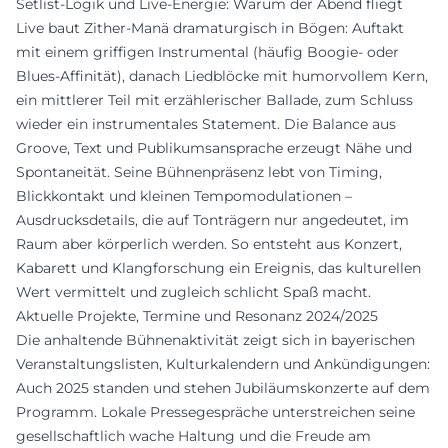
Setlist-Logik und Live-Energie: Warum der Abend fliegt
Live baut Zither-Manä dramaturgisch in Bögen: Auftakt
mit einem griffigen Instrumental (häufig Boogie- oder
Blues-Affinität), danach Liedblöcke mit humorvollem Kern,
ein mittlerer Teil mit erzählerischer Ballade, zum Schluss
wieder ein instrumentales Statement. Die Balance aus
Groove, Text und Publikumsansprache erzeugt Nähe und
Spontaneität. Seine Bühnenpräsenz lebt von Timing,
Blickkontakt und kleinen Tempomodulationen –
Ausdrucksdetails, die auf Tonträgern nur angedeutet, im
Raum aber körperlich werden. So entsteht aus Konzert,
Kabarett und Klangforschung ein Ereignis, das kulturellen
Wert vermittelt und zugleich schlicht Spaß macht.
Aktuelle Projekte, Termine und Resonanz 2024/2025
Die anhaltende Bühnenaktivität zeigt sich in bayerischen
Veranstaltungslisten, Kulturkalendern und Ankündigungen:
Auch 2025 standen und stehen Jubiläumskonzerte auf dem
Programm. Lokale Pressegespräche unterstreichen seine
gesellschaftlich wache Haltung und die Freude am