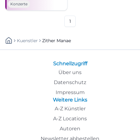
Traunstein. Zither-Manä
Konzerte
verbindet Festtagsmelodien
und satirische Texte zu einem
intensiven Live-Erlebnis.
1
Kuenstler
Zither Manae
Schnellzugriff
Über uns
Datenschutz
Impressum
Weitere Links
A-Z Künstler
A-Z Locations
Autoren
Newsletter abbestellen