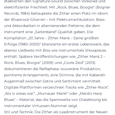
etablierten den Signature-Sound zwischen Volkslied und
elektrifizierter Frechheit. Mit „Rock, Blues, Boogie“ (Bogner
Records, 1984) behauptete die Zither einen Platz im Idiom
der Bluesrock-Gitarren – mit Plektrumartikulation, Bass-
und Akkordseiten in alternierenden Patterns, die dem
Instrument eine „Saitenband“-Qualität geben. Die
Kompilation „20 Jahre – Zither-Manä – Seine größten
Erfolge (1980–2000)“ bilanzierte ein erstes Lebenswerk, das
ebenso Liedtexte mit Biss wie instrumentale Showpieces
enthält. Spätere Veröffentlichungen wie „Zither Manä 2 –
Rock, Blues, Boogie“ (2009) und „Coole Zeid“ (2013)
dokumentieren die Reifephase: souveräne Produktion,
pointierte Arrangements, eine Stimme, die mit Kabarett-
Augenmaß zwischen Satire und Sentiment vermittelt.
Digitale Plattformen verzeichnen Tracks wie „Zither-Rock“,
„Nix is wieas war“, „Murnauer Markt“ oder „Manä’s Harp
Blues“ – Material, das die Spannweite von Dialektsong bis
instrumentaler Virtuosen-Nummer zeigt.
Stil und Technik: Die Zither als Leadinstrument der Neuen