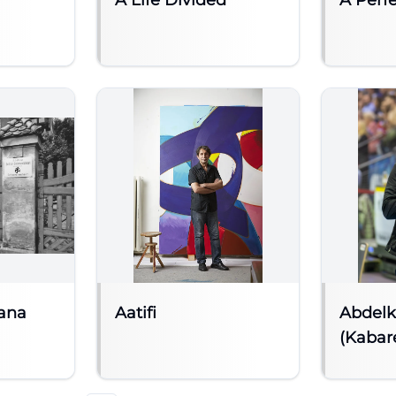
A Life Divided
A Perfe
iana
Aatifi
Abdelk
(Kabare