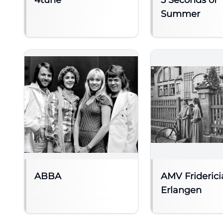
4tune
5 Seconds of
Summer
ABBA
AMV Frideric
Erlangen