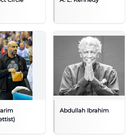
ct Circle
A. L. Kennedy
arim
Abdullah Ibrahim
ttist)