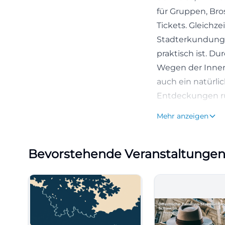
für Gruppen, Bro
Tickets. Gleichze
Stadterkundunge
praktisch ist. D
Wegen der Innens
auch ein natürl
Entdeckungen run
das Schloss, die 
Mehr anzeigen
Information als 
(https://www.sch
Bevorstehende Veranstaltunge
Information/oeff
Öffnungszeiten d
Die Frage nach 
hier liefert die o
Hauptseite für di
sowie samstags 1