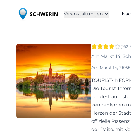
Veranstaltungen
Nac
(
162
Am Markt 14, Sc
Am Markt 14, 1905
TOURIST-INFORMA
Die Tourist-Inform
Landeshauptstadt
kennenlernen mö
Herzen der Stadt
offizielle Präsen
der Reise, mit 