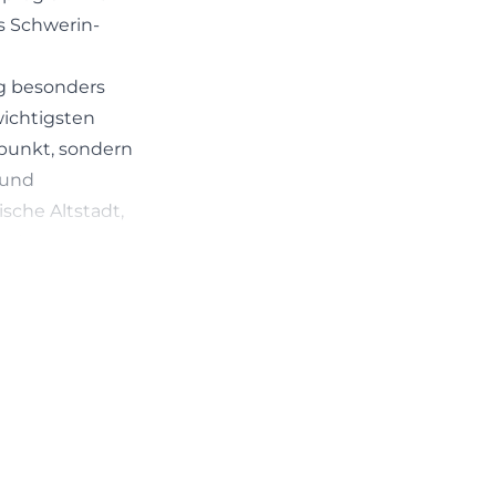
s Schwerin-
ng besonders
wichtigsten
spunkt, sondern
 und
sche Altstadt,
urist-
emen, und genau
ennt die
0 bis 17:00 Uhr
hlossen. Auf