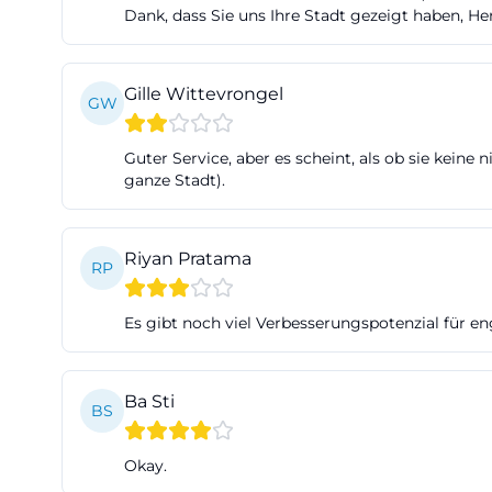
Dank, dass Sie uns Ihre Stadt gezeigt haben, He
also nach „komme
idealerweise gen
Terminen, Angebo
Gille Wittevrongel
GW
(https://www.sch
Information/oeff
Guter Service, aber es scheint, als ob sie keine 
Besonders wertvo
ganze Stadt).
unterstützt. Auf
Gruppen, Erlebn
Riyan Pratama
RP
Programm hingew
Feierabendtouren
Es gibt noch viel Verbesserungspotenzial für en
Website und im 
des ADFC, darunt
Mischung aus kla
Ba Sti
BS
Veranstaltungen a
sondern ihre St
Okay.
erst ankommt, k