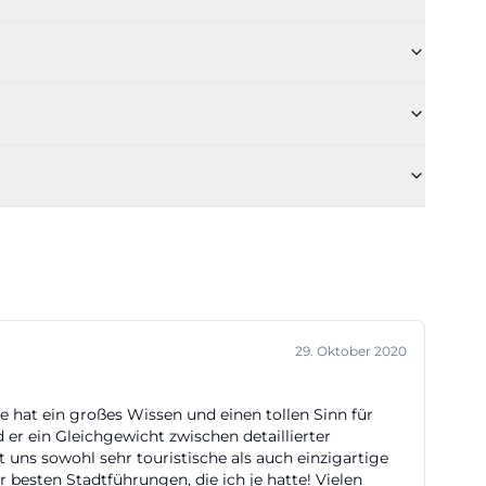
 Die Tourist-
änge und -
kungslösung mit
ne-
 besonders
 Vorfeld
t auf den
tliche
Formate und
 Auf den
29. Oktober 2020
Frühjahrs-
e hat ein großes Wissen und einen tollen Sinn für
st, Windros
 er ein Gleichgewicht zwischen detaillierter
uchungsstelle,
t uns sowohl sehr touristische als auch einzigartige
 besten Stadtführungen, die ich je hatte! Vielen
splanung. Wer