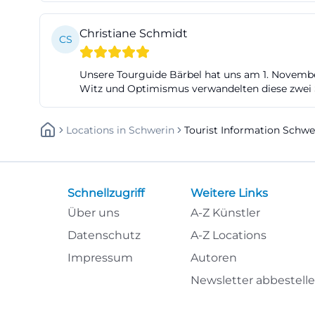
in Schwerin ist
Christiane Schmidt
diese Verbindung
CS
einer der stärks
Unsere Tourguide Bärbel hat uns am 1. November
so häufig mit B
Witz und Optimismus verwandelten diese zwei S
Tickets auftauch
tourismus/Inform
Locations
In
Schwerin
Tourist Information Schwe
utm_source=open
Übernachtungen,
Viele Besucher 
Schnellzugriff
Weitere Links
planen eine Über
Über uns
A-Z Künstler
Tourist-Informati
kostenfrei Über
Datenschutz
A-Z Locations
in und um Schwer
Impressum
Autoren
Gruppen. Diese Le
Newsletter abbestell
Kombination au
Landschaft profit