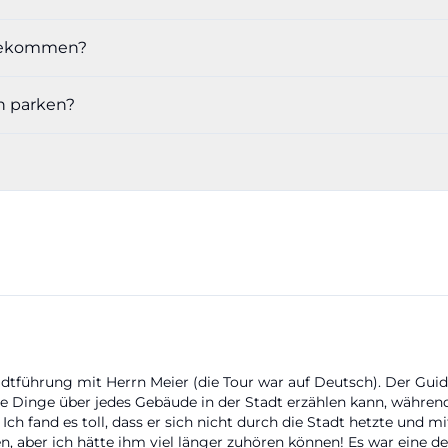
ührungen und Veranstaltungskalender
t bekommen?
der Nachfrage dreht sich um Tickets und Veranstaltungen.
erin verkauft nicht nur Karten für tägliche Stadtrundg
n parken?
 auch das Schwerin-Ticket, das als kombinierte Entdec
orben wird. Im Serviceportal wird zusätzlich der Onli
r Führungen in Schwerin genannt. Das ist für Besucher
ich der Aufenthalt so nicht erst vor Ort, sondern schon im
sst. Wer nach einer klassischen Stadtführung sucht, stöß
nstaltungskalender, in dem täglich um 11 Uhr eine öffen
f dem Marktplatz startet. Hinzu kommen thematische 
eranstaltungsreihen, die das Bild der Stadt abrunden.
staltungshighlights der Stadt finden sich beispielsweise 
nstfest MV, Schlossfestspiele Schwerin, das Schweriner
adtführung mit Herrn Meier (die Tour war auf Deutsch). Der Guid
enende, GourmetGarten, Drachenbootfestival, Winzerfe
te Dinge über jedes Gebäude in der Stadt erzählen kann, während
tensmarkt. Damit ist die Tourist-Information nicht nur B
ch fand es toll, dass er sich nicht durch die Stadt hetzte und mi
n, aber ich hätte ihm viel länger zuhören können! Es war eine der
rnier zwischen Stadtleben, Kulturkalender und Erlebni