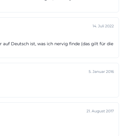
t, landet
tigsten
]
14. Juli 2022
auf Deutsch ist, was ich nervig finde (das gilt für die
eiseveranstalter
ungen für
bernachtung und
5. Januar 2016
en rund um
offiziellen
 auf Radtouren
lebendige
aisonalen
21. August 2017
n Ticket kaufen,
 Wer morgens
er schon länger