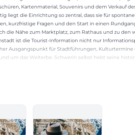
schüren, Kartenmaterial, Souvenirs und dem Verkauf de
itig liegt die Einrichtung so zentral, dass sie für spontane
n, kurzfristige Fragen und den Start in einen Rundga
urch die Nähe zum Marktplatz, zum Rathaus und zu den 
tadt ist die Tourist-Information nicht nur Information
icher Ausgangspunkt für Stadtführungen, Kulturtermine
d um das Welterbe. Schwerin selbst hebt seine histori
Gärten und die Wasserlandschaft hervor und stellt die To
Baustein dieses Gesamterlebnisses dar. ([schwerin.de]
werin.de/kultur-tourismus/Information/Tourist-
n
nungszeiten/index.html))
er Tourist-Information Schwerin
den Öffnungszeiten gehört zu den meistgesuchten Th
ffizielle Stadtseite die verlässlichste Grundlage. Aktuell n
e Tourist-Information Schwerin montags bis freitags 10:0
0:00 bis 16:00 Uhr; sonntags bleibt die Einrichtung gesc