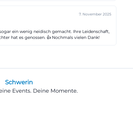
dgänge. Genau
7. November 2025
ormation ist
 Suchmaschinen
sogar ein wenig neidisch gemacht. Ihre Leidenschaft,
rogramme und
hter hat es genossen. 👍 Nochmals vielen Dank!
, sondern
 dafür ist die
Schwerin
ie vermittelt
Deine Events. Deine Momente.
Ferienwohnungen
gesprogramme für
 von der
icher
t viele