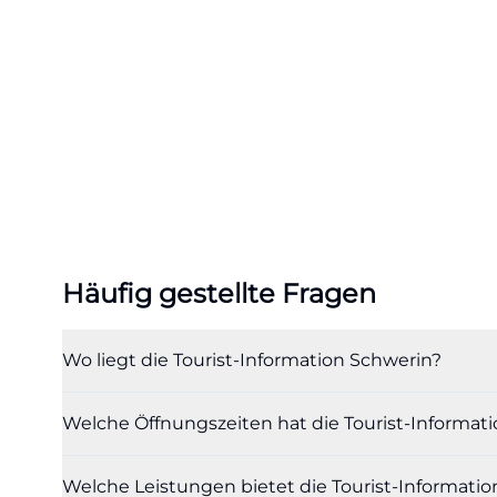
Tourist-Informa
Serviceportal ei
info@schwerin.in
eine Feld liefert
klassische Touri
Unterkünften, F
außerdem, wie st
eingebunden ist. 
digitalen Angebo
Häufig gestellte Fragen
Informationsmate
Mail sucht, möch
Wo liegt die Tourist-Information Schwerin?
Schwerin: Sie re
nächsten Schritt
Welche Öffnungszeiten hat die Tourist-Informat
Wochenendreisen
relevant. ([schw
Welche Leistungen bietet die Tourist-Informati
Information/oeff