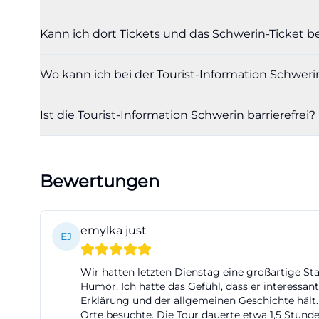
Tickets, Stadtf
Kann ich dort Tickets und das Schwerin-Ticke
Ein großer Teil 
Information Schw
Wo kann ich bei der Tourist-Information Schweri
fahrten, sondern
Ermäßigungen bew
Ist die Tourist-Information Schwerin barrierefrei?
Kartenverkauf fü
praktisch, weil s
strukturieren lä
städtischen Vera
Bewertungen
Stadtführung au
wiederkehrende V
emylka just
offiziellen Veran
EJ
Erwachen, Filmku
Wir hatten letzten Dienstag eine großartige St
Schlossfestwoch
Humor. Ich hatte das Gefühl, dass er interessan
Festival und Mar
Erklärung und der allgemeinen Geschichte hält. I
Orte besuchte. Die Tour dauerte etwa 1,5 Stunde
sondern ein Scha