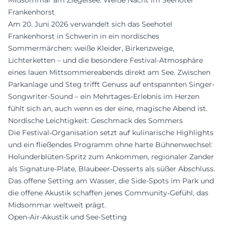
Midsommar am Ziegelsee: Weiße Nacht im Seehotel
Frankenhorst
Am 20. Juni 2026 verwandelt sich das Seehotel
Frankenhorst in Schwerin in ein nordisches
Sommermärchen: weiße Kleider, Birkenzweige,
Lichterketten – und die besondere Festival-Atmosphäre
eines lauen Mittsommereabends direkt am See. Zwischen
Parkanlage und Steg trifft Genuss auf entspannten Singer-
Songwriter-Sound – ein Mehrtages-Erlebnis im Herzen
fühlt sich an, auch wenn es der eine, magische Abend ist.
Nordische Leichtigkeit: Geschmack des Sommers
Die Festival-Organisation setzt auf kulinarische Highlights
und ein fließendes Programm ohne harte Bühnenwechsel:
Holunderblüten-Spritz zum Ankommen, regionaler Zander
als Signature-Plate, Blaubeer-Desserts als süßer Abschluss.
Das offene Setting am Wasser, die Side-Spots im Park und
die offene Akustik schaffen jenes Community-Gefühl, das
Midsommar weltweit prägt.
Open-Air-Akustik und See-Setting