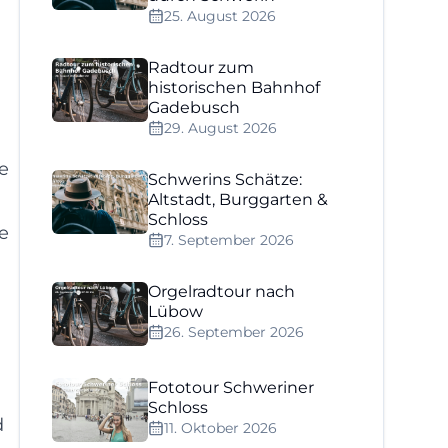
25. August 2026
Radtour zum
historischen Bahnhof
Gadebusch
29. August 2026
e
Schwerins Schätze:
Altstadt, Burggarten &
Schloss
e
7. September 2026
Orgelradtour nach
Lübow
26. September 2026
Fototour Schweriner
Schloss
d
11. Oktober 2026