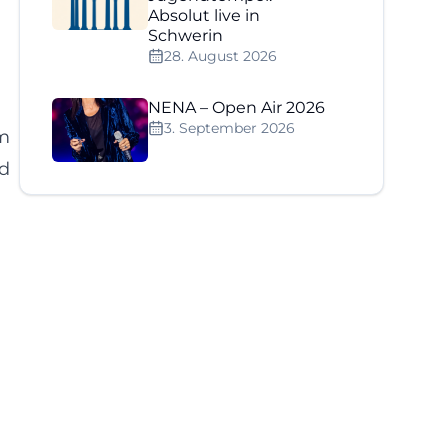
Absolut live in
Schwerin
28. August 2026
NENA – Open Air 2026
3. September 2026
am
nd