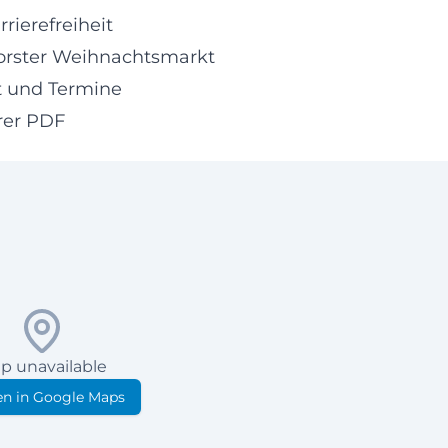
rierefreiheit
orster Weihnachtsmarkt
t und Termine
hrer PDF
p unavailable
n in Google Maps