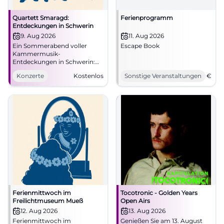
Quartett Smaragd:
Ferienprogramm
Entdeckungen in Schwerin
9. Aug 2026
11. Aug 2026
Ein Sommerabend voller
Escape Book
Kammermusik-
Entdeckungen in Schwerin:
Quartett Smaragd spielt in St.
Konzerte
Kostenlos
Sonstige Veranstaltungen
€
Anna Werke von Danzi bis
Haydn. 09.08.2026, Eintritt
frei. #Schwerin
#Kammermusik
Ferienmittwoch im
Tocotronic - Golden Years
Freilichtmuseum Mueß
Open Airs
12. Aug 2026
13. Aug 2026
Ferienmittwoch im
Genießen Sie am 13. August