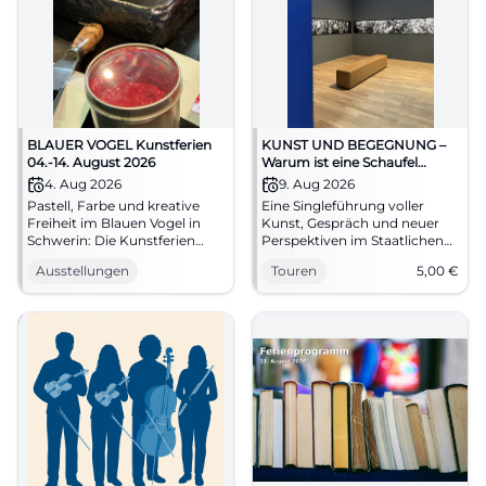
BLAUER VOGEL Kunstferien
KUNST UND BEGEGNUNG –
04.-14. August 2026
Warum ist eine Schaufel
Kunst? Fragen, die wir schon
4. Aug 2026
9. Aug 2026
immer mal stellen wollten
Pastell, Farbe und kreative
Eine Singleführung voller
Freiheit im Blauen Vogel in
Kunst, Gespräch und neuer
Schwerin: Die Kunstferien
Perspektiven im Staatlichen
vom 4. bis 14. August 2026
Museum Schwerin. Am
Ausstellungen
Touren
5,00
€
fördern Fantasie und
09.08.2026 wird aus
Ausdruck. #Kunstferien
Sammlung echte Begegnung.
#Schwerin