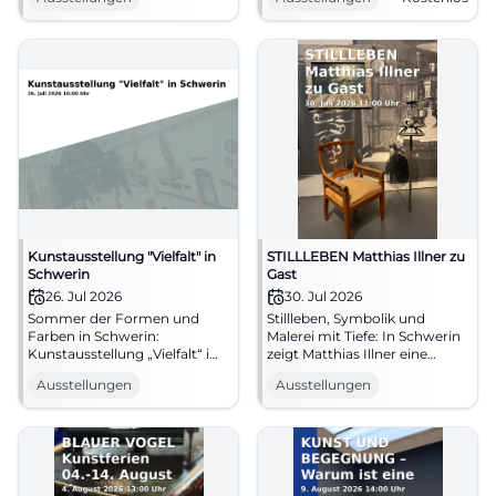
eröffnet am 6. Juni 2026 im
Mecklenburg. Vernissage am
Kulturforum. #Kunst
15.07.2026, Eintritt frei.
#Schwerin #Ausstellung
Kunstausstellung "Vielfalt" in
STILLLEBEN Matthias Illner zu
Schwerin
Gast
26. Jul 2026
30. Jul 2026
Sommer der Formen und
Stillleben, Symbolik und
Farben in Schwerin:
Malerei mit Tiefe: In Schwerin
Kunstausstellung „Vielfalt“ im
zeigt Matthias Illner eine
Kunst-Wasser-Werk mit
Kabinettausstellung voller
Ausstellungen
Ausstellungen
Gesprächen, Mitmachaktion
Ruhe und Spannung. #Kunst
und Lesung. #Kunst