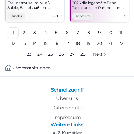
Freilichtmuseum Mueß:
2026 die legendäre Band
Spiele, Bastelspaß und
Tocotronic im Rahmen ihrer
Ferienfreude für Kinder in
'Golden Years Open Airs' in
Kinder
5,00
€
Konzerte
€
Schwerin. Am 12.08.2026
Schwerin.
wartet ein Tag voller
Entdeckungen. #Familienzeit
1
2
3
4
5
6
7
8
9
10
11
12
13
14
15
16
17
18
19
20
21
22
23
24
25
26
27
28
Next
Veranstaltungen
Schnellzugriff
Über uns
Datenschutz
Impressum
Weitere Links
A-Z Künstler