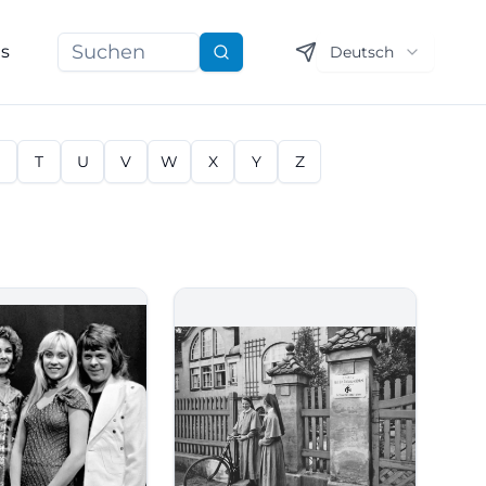
ns
Deutsch
Suchen
S
T
U
V
W
X
Y
Z