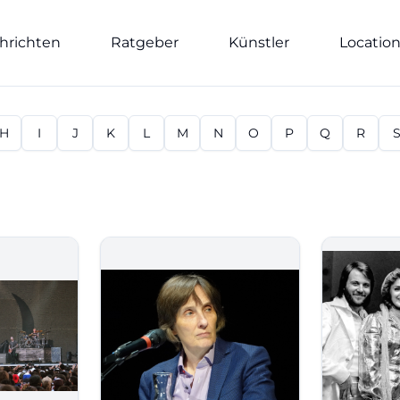
hrichten
Ratgeber
Künstler
Locatio
H
I
J
K
L
M
N
O
P
Q
R