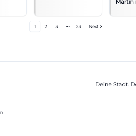
Martin 
1
2
3
23
Next
More pages
Deine Stadt. 
en