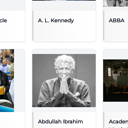
cle
A. L. Kennedy
ABBA
Abdullah Ibrahim
Academ