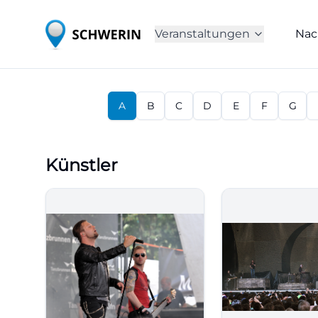
Veranstaltungen
Nac
A
B
C
D
E
F
G
Künstler